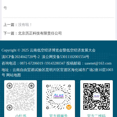
号
上一篇：
没有啦！
下一篇：
北京历正科技有限责任公司
Copyright © 2025 云南低空经济博览会暨低空经济发展大会
滇ICP备2024042720号-2
滇公网安备53011102001554号
咨询电话：0871-67206019 /19143280347 投稿邮箱：uasenet@163.com
地址：云南自由贸易试验区昆明片区官渡区海伦城市广场2座10层1003
号
网站地图
小红书
官方视频号
官方二维码