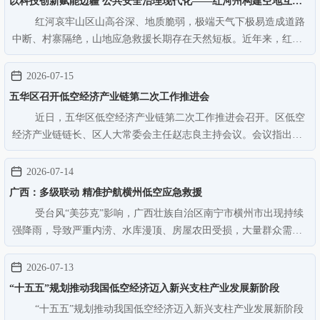
以科技创新赋能边疆 公共安全治理现代化——红河州构建空地互
红河哀牢山区山高谷深、地质脆弱，极端天气下极易造成道路
补、平急一体空中应急保障体系的实践与思考
中断、村寨隔绝，山地应急救援长期存在天然短板。近年来，红河
州委、州政府紧扣“337”工作思路，持续完善全域陆路交通体系，筑
牢民生安全基本盘，但受特殊地形制约，传统地面救援模式在重大
2026-07-15
灾害中存在响应慢、通…
五华区召开低空经济产业链第二次工作推进会
近日，五华区低空经济产业链第二次工作推进会召开。区低空
经济产业链链长、区人大常委会主任赵志良主持会议。会议指出，
低空经济是新质生产力的典型代表和培育新增长点的重要方向，各
部门、各街道要深刻认识发展低空经济的重大意义，立足自身职能
2026-07-14
和辖区实际，精准选取切入…
广西：多级联动 精准护航横州低空应急救援
受台风“美莎克”影响，广西壮族自治区南宁市横州市出现持续
强降雨，导致严重内涝、水库漫顶、房屋农田受损，大量群众需紧
急转移安置，多地开展无人机巡查、物资投送、人员转运、直升机
空投等低空应急救援作业。从7月8日起，为降低救援工作期间因近
2026-07-13
地面阵风紊乱、低空湍流…
“十五五”规划推动我国低空经济迈入新兴支柱产业发展新阶段
“十五五”规划推动我国低空经济迈入新兴支柱产业发展新阶段