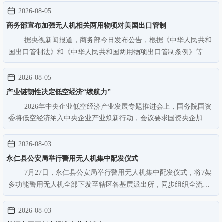
＋反制）＞测绘国土＞应急救援＞城市治理空地一体化的鲜明格
2026-08-05
局，高原山地特色的无人机…
商务部宣布加强无人机相关两用物项对美国出口管制
据央视新闻报道，商务部今日发布公告，根据《中华人民共和
国出口管制法》和《中华人民共和国两用物项出口管制条例》等法
律法规有关规定，为维护国家安全和利益、履行防扩散等国际义
务，决定加强无人机相关两用物项对美国出口管制。现将有关事项
2026-08-05
公告如下：对列入《中华人民…
产业链韧性决定低空经济“续航力”
2026年中央企业低空经济产业发展专题推进会上，国务院国资
委将低空经济纳入中央企业产业焕新行动，会议要求国资央企加强
关键核心技术攻关，进一步开放应用场景，联合产业链上下游共同
培育低空消费新业态。根据中国民航局数据，截至2025年底，中国
2026-08-03
低空经济全产业链市场规模…
永仁县公安局举行警用无人机集中配发仪式
7月27日，永仁县公安局举行警用无人机集中配发仪式，将7架
多功能警用无人机全部下发至辖区各基层派出所，同步组织全流程
实操培训，为城乡一体化基层治理配齐空中“智慧鹰眼”。本次配发
无人机搭载高清航拍、高空喊话、热成像巡查等功能，针对永仁山
2026-08-03
地广、城乡交错、偏远区…