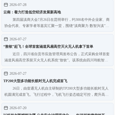
检难题，全省近4800公里深山峡谷无信号区段输电线路实现无人机
2026-07-28
全自动巡检。此前，在双…
云南：着力打造低空经济发展新高地
第四届滇商大会7月26日在昆明举行，约300名中外企业家、商
协会代表、专家学者等嘉宾汇聚一堂，围绕“滇商聚力 数智兴滇”主
题，共商合作发展。会上，低空经济成为本届大会关注热点之一，
并在“数智赋能新兴产业”招商引资政企恳谈会上被多次提及。据介
2026-07-27
绍，云南高原山地广…
“敖钦”起飞！全球首套涵道风扇高空灭火无人机拿下首单
近日，四川省自贡市应急管理局发布公告，正式采购全球首套
涵道风扇高空系留灭火无人机系统“敖钦”。该系统由四川玮航智能
装备有限公司提供，作为新型灭火装备，“敖钦”将进入实际应用阶
段。自贡市应急管理局2026年度政府单一来源采购公告部分内容截
2026-07-27
图四川玮航智能装备是…
TP200大型多功能长航时无人机完成首飞
26日，由壹通无人机自主研制的TP200大型多功能长航时无人
机圆满完成首飞。飞行过程中，飞机飞行姿态稳定可控，爬升高
度、巡航速度等均达到设计指标。TP200是国内首款按适航要求正向
研制的吨级多功能长航时民用无人机。该机型专门针对长航时高空
2026-07-20
作业打造大展弦比上单翼布局…