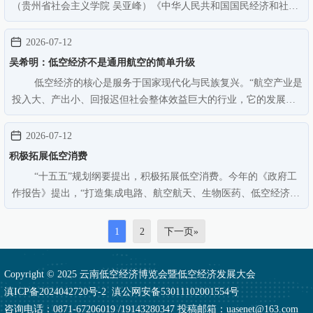
（贵州省社会主义学院 吴亚峰）《中华人民共和国国民经济和社会
发展第十五个五年规划纲要》（以下简称《纲要》）日前全文公
布，首次将低空经济纳入战略性新兴产业核心培育序列，明确提
2026-07-12
出“加快新能源、新材料、…
吴希明：低空经济不是通用航空的简单升级
低空经济的核心是服务于国家现代化与民族复兴。“航空产业是
投入大、产出小、回报迟但社会整体效益巨大的行业，它的发展将
极大推进社会相关行业创新和升级，从而促进城市、地区乃至国家
现代化，我们可以理直气壮地说：这件事必须做，而且要赶紧
2026-07-12
做。”全国政协委员、中国航…
积极拓展低空消费
“十五五”规划纲要提出，积极拓展低空消费。今年的《政府工
作报告》提出，“打造集成电路、航空航天、生物医药、低空经济等
新兴支柱产业”。当前，低空经济加快从技术探索、产业布局迈向场
景应用和市场培育新阶段，低空消费作为连接低空技术、低空空间
1
2
下一页»
与居民需求的关键载…
Copyright © 2025 云南低空经济博览会暨低空经济发展大会
滇ICP备2024042720号-2
滇公网安备53011102001554号
咨询电话：0871-67206019 /19143280347 投稿邮箱：uasenet@163.com