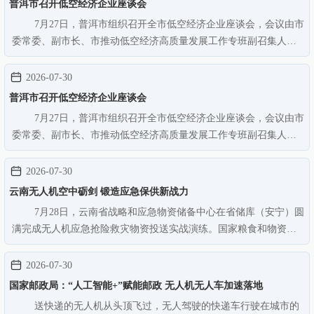
普洱市召开低空经济企业座谈会
7月27日，普洱市组织召开全市低空经济企业座谈会，会议由市
委常委、副市长、市推动低空经济高质量发展工作专班副召集人陈
然主持。全市低空经济企业代表、相关市级部门参加会议。会上各
参会企业围绕低空业务开展情况、存在困难问题、下一步工作计划
2026-07-30
和工作建议进行发言，相…
普洱市召开低空经济企业座谈会
7月27日，普洱市组织召开全市低空经济企业座谈会，会议由市
委常委、副市长、市推动低空经济高质量发展工作专班副召集人陈
然主持。全市低空经济企业代表、相关市级部门参加会议。会上各
参会企业围绕低空业务开展情况、存在困难问题、下一步工作计划
2026-07-30
和工作建议进行发言，相…
云南无人机空中砺剑 锻造应急保供新战力
7月28日，云南省战略和应急物资储备中心在省储库（安宁）圆
满完成无人机应急抢险救灾物资投送实战演练。国家粮食和物资储
备局云南局、省应急管理厅、省粮食和储备局有关领导现场观摩，
各州市有关单位通过“云南粮储”微信公众号实时直播观看。云南山
2026-07-30
高谷深、地质灾害多发…
国家邮政局：“人工智能+”赋能邮政 无人机无人车加速落地
送快递的无人机从头顶飞过，无人驾驶的快递车行驶在城市的