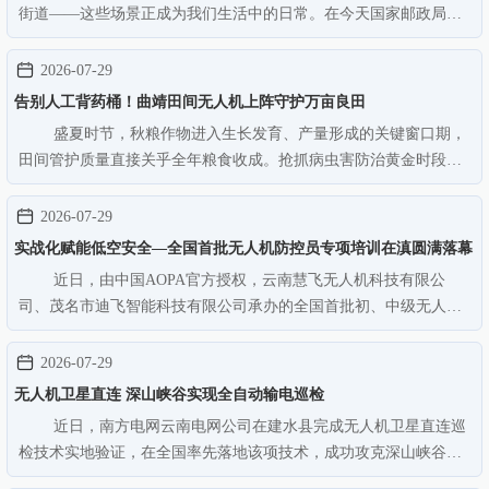
街道——这些场景正成为我们生活中的日常。在今天国家邮政局举
行的《邮政业发展“十五五”规划》发布会上，记者了解到，“人工智
能+邮政快递”将成为下一个五年的重头戏，低空寄递物流和智慧邮
2026-07-29
政建设全面提速。 …
告别人工背药桶！曲靖田间无人机上阵守护万亩良田
盛夏时节，秋粮作物进入生长发育、产量形成的关键窗口期，
田间管护质量直接关乎全年粮食收成。抢抓病虫害防治黄金时段，
曲靖市大面积开展无人机植保统防统治作业，以智能化、标准化、
规模化飞防模式替代传统人工管护，精准开展夏秋作物田间管理，
2026-07-29
以科技力量夯实秋粮丰产基…
实战化赋能低空安全—全国首批无人机防控员专项培训在滇圆满落幕
近日，由中国AOPA官方授权，云南慧飞无人机科技有限公
司、茂名市迪飞智能科技有限公司承办的全国首批初、中级无人驾
驶航空器防控员专项培训圆满收官。通过严格的理论与实操考核，
参训学员正式获得由中国AOPA颁发的首批初、中级无人驾驶航空器
2026-07-29
防控员合格证书。此次培训不仅…
无人机卫星直连 深山峡谷实现全自动输电巡检
近日，南方电网云南电网公司在建水县完成无人机卫星直连巡
检技术实地验证，在全国率先落地该项技术，成功攻克深山峡谷无
4G、5G信号，无地面差分定位的“双无信号区域”输电线路全自动巡