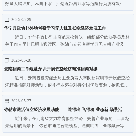
数量大幅增加。私自下水、江边近距离戏水等危险行为屡有发生，
溺水安全隐患随之攀升。为有效防范溺水风险，守护群众生命安
全，景洪市消防救援局创新防控举措，启用无人机开展常态化空中
2026-05-29
巡航，以“空中喊话+地面联…
华宁县政协赴外地考察学习无人机及低空经济发展工作
近日，华宁县政协副主席范云松带队，组织部分政协委员及相
关工作人员赴昆明市官渡区、弥勒市专题考察学习无人机产业及低
空经济发展工作。本次考察聚焦低空经济前沿领域和产业发展关键
环节，精准选取行业标杆企业实地学习。考察组先后走进官渡区云
2026-05-28
南慧飞无人机科技有限公司…
云南招商工作组赴深圳开展低空经济精准招商对接
近日，云南省投资促进局主要负责人率队赴深圳市开展低空经
济精准招商对接活动，依托行业盛会对接全国优质资源，抢抓低空
经济产业发展风口。本次对接活动以深圳世界无人机大会为核心平
台，招商工作组聚焦低空飞行器制造、低空运营服务、多元场景应
2026-05-27
用等产业链重点环节，与协…
弥勒市激活低空经济发展动能——造得出 飞得稳 业态新 场景活
近年来，在云南省大力培育低空经济、完善产业布局、丰富场
景运用的背景下，弥勒市通过智造筑基、通航助力、全域融合等举
措，不断提升自主航空智造硬实力、通用机场枢纽承载力、场景融