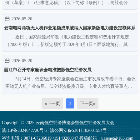
例（草案）》（征求意见稿）（以下简称《条例》），向社会公开
征求意见。《条例》共8章52条，从安全监管、应用场景、基础设
施、飞行服务、产业发展、综合保障等方面作出系统规定，为云南
2026-05-20
低空经济健康有序发展提供…
云南电网两项无人机作业定额成果被纳入国家新版电力建设定额体系
近日，国家能源局印发《电力建设工程定额和费用计算规定
（2025年版）》，新版定额将于2026年8月1日全面落地施行。其
中，云南电网有限责任公司（以下简称“云南电网公司”）电力建设
定额站牵头攻坚、独立研究编制的“无人机工地运输”“无人机导引绳
2026-05-20
展放”两项定额成果，成…
丽江市召开专家座谈会精准把脉低空经济发展
5月14日，低空经济专家座谈会在丽江市发展改革委举行。会议
围绕无人机产业布局、低空经济提质升级、专业人才培育等重点工
作展开研讨，为全市低空经济高质量发展精准把脉、描绘蓝
图。 会上，相关部门负责人为北京师范大学风险治理创新研究
«上一页
3
下一页»
中心首席科学家李京，北京师范…
Copyright © 2025 云南低空经济博览会暨低空经济发展大会
滇ICP备2024042720号-2
滇公网安备53011102001554号
咨询电话：0871-67206019 /19143280347 投稿邮箱：uasenet@163.com