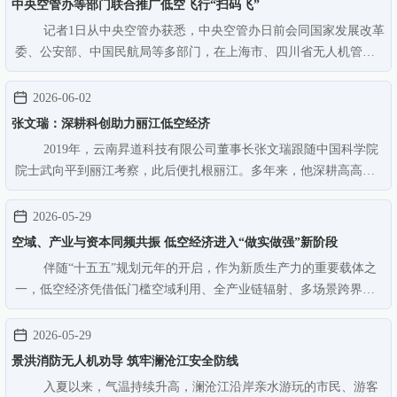
中央空管办等部门联合推广低空飞行“扫码飞”
记者1日从中央空管办获悉，中央空管办日前会同国家发展改革
委、公安部、中国民航局等多部门，在上海市、四川省无人机管制
空域内划设固定专用空域，采取“政府协同管理、行业指导监管、用
户随报随飞”模式（即“扫码飞”），实现空域资源持续精细化保
2026-06-02
障。 据中央空管办…
张文瑞：深耕科创助力丽江低空经济
2019年，云南昇道科技有限公司董事长张文瑞跟随中国科学院
院士武向平到丽江考察，此后便扎根丽江。多年来，他深耕高高原
低空科创领域，全力推进低空经济产业布局、项目落地与本土人才
培育工作，助力丽江低空经济产业快速发展。 “丽江即将进入雨
2026-05-29
季，我们要加快进度。”…
空域、产业与资本同频共振 低空经济进入“做实做强”新阶段
伴随“十五五”规划元年的开启，作为新质生产力的重要载体之
一，低空经济凭借低门槛空域利用、全产业链辐射、多场景跨界融
合的独特优势，正迎来全速发展的黄金窗口期。在从新兴概念走向
产业实践阶段的背景下，如何统筹发展质效与安全、打通技术研发
2026-05-29
与应用壁垒，已成为当前…
景洪消防无人机劝导 筑牢澜沧江安全防线
入夏以来，气温持续升高，澜沧江沿岸亲水游玩的市民、游客