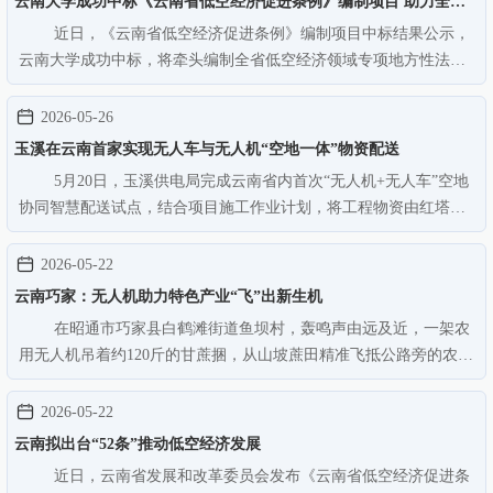
云南大学成功中标《云南省低空经济促进条例》编制项目 助力全省
近日，《云南省低空经济促进条例》编制项目中标结果公示，
低空经济法治化高质量发展
云南大学成功中标，将牵头编制全省低空经济领域专项地方性法
规！本次项目由云南省发改委牵头发起，是全省规范、赋能低空经
济发展的关键性法治工程。学校凭借专业的科研能力与成熟的立法
2026-05-26
研究方案成功获评第一承接单…
玉溪在云南首家实现无人车与无人机“空地一体”物资配送
5月20日，玉溪供电局完成云南省内首次“无人机+无人车”空地
协同智慧配送试点，结合项目施工作业计划，将工程物资由红塔周
转仓精准送达华宁县项目施工作业点位，实现物资供应与作业计划
的无缝衔接，标志着云南电网公司物资智能保供迈出关键一步。玉
2026-05-22
溪在云南首家实现无人车…
云南巧家：无人机助力特色产业“飞”出新生机
在昭通市巧家县白鹤滩街道鱼坝村，轰鸣声由远及近，一架农
用无人机吊着约120斤的甘蔗捆，从山坡蔗田精准飞抵公路旁的农用
车上方，稳稳落下。从起飞到卸货，全程仅需一分钟。 巧家县
地处金沙江河谷干热区域，日照充足，孕育出甘蔗、沃柑、芒果等
2026-05-22
优质特色农产品。其中，…
云南拟出台“52条”推动低空经济发展
近日，云南省发展和改革委员会发布《云南省低空经济促进条