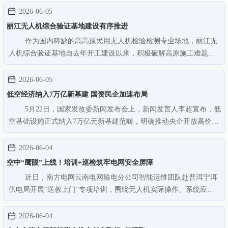
2026-06-05
丽江无人机综合验证基地建设有序推进
作为国内稀缺的高高原民用无人机检验检测专业场地，丽江无
人机综合验证基地自去年开工建设以来，积极破解高原施工难题，
全力推进项目建设。当前，施工团队正抢抓晴好天气，高效组织作
业，确保工程按节点规范有序推进。丽江无人机综合验证基地各项
2026-06-05
建设有序推进。 通讯员 罗…
低空经济纳入7万亿新基建 国资民企加速布局
5月22日，国家发改委新闻发布会上，新闻发言人李超宣布，低
空基础设施正式纳入7万亿元新基建范畴，明确推动央企开放高价值
应用场景，能源、交通等核心资源向民企敞开。 政策落地后，国资
与民企迅速响应。5月24日，能源央企召开专题会，要求一周内对接
2026-06-04
各省市低空基建规划；…
空中“鹰眼”上线！培训+巡检筑牢电网安全屏障
近日，南方电网云南电网输电分公司智能运维团队赴普洱宁洱
供电局开展“送教上门”专项培训，围绕无人机实际操作、系统应用
等内容进行现场教学，提升基层一线人员的智能化作业能力。培训
期间，无人机巡检人员同步对辖区内重点线路和用电设施开展空中
2026-06-04
巡视，利用无人机搭载可…