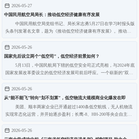
合创新竞争力，打通从航空零部件、整机制造到低空运营、文旅应
2026-05-27
用的低空经济全链条发展路…
中国民用航空局局长：推动低空经济健康有序发展
中国民用航空局党组书记、局长宋志勇5月27日在学习时报头版
头条刊发署名文章，题为《推动低空经济健康有序发展》。推动低
空经济健康有序发展中国民用航空局党组书记、局长 宋志勇发展低
空经济是以习近平同志为核心的党中央作出的重大决策部署。“十五
2026-05-26
五”规划纲要明确提出…
国家先后设立两个“低空司”，低空经济前景如何？
5月13日，中国民航局下辖的低空安全司正式亮相，与2024年底
国家发展改革委设立的低空经济发展司前后呼应。一个崭新的“双司
联动”格局悄然成型，既明确发展方向，又规范运行秩序，形成政策
合力，为低空经济产业规模化、高质量发展注入强劲动力。 机
2026-05-26
构升级的深层逻辑 …
从“能不能飞”转向“划不划算”，低空物流大规模商业化爆发在即
美团、顺丰两家企业已开通超过1400条低空航线，无人机物流
实现常态化运营，并开始逐步盈利；长鹰-8、HH-200等央企自主研
制的大载重、长航程货运无人机完成首飞，以无人机为主导的“干—
支—末”低空物流网络雏形初现……国研新经济研究院创始院长、湾
2026-05-26
区低空经济研究院院长…