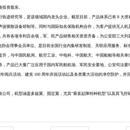
略投资股东。
轨迹研究等，是该领域国内龙头企业。截至目前，产品体系已有 8 大类和
声波驱散设备研制等。同时与国际知名保险机构合作，为客户提供无人机
，共有各项专利百余项，军、民产品销售相关资质齐备，为公安部三大列
无线电协会理事会员单位。是目前全国行业内集研发制造、关联应用服务、
提升，与中国民航局、航空工业、中电科、中国航天、中国船舶等相关单
等，产品已大量广泛应用于国内军民航机场、军民安全要地、公安司法要
周年阅兵活动、建党 100 周年庆祝活动以及各类重大活动的净空防护，
技公司，机型涵盖多旋翼、固定翼，尤其“垂直起降特种机型”以及其飞控