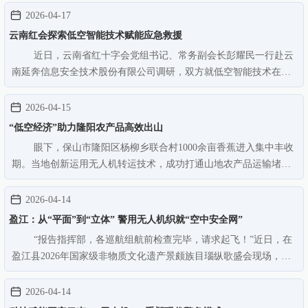
清摄像头对线路通道进行全方位、立体化巡检，精准捕捉植被生
2026-04-17
长、线路运行状态及易燃物分…
云南红会探索低空智能技术赋能应急救援
近日，云南省红十字会党组书记、常务副会长彭耀民一行赴云
南延奔信息安全技术股份有限公司调研，双方就低空智能技术在应
急救援领域的应用达成合作共识，将合力提升应急救援能力，守护
群众生命健康。彭耀民（左一）等一行参观应急救援装备研发与应
2026-04-15
用展示（4月14日摄）。 …
“低空经济”助力隆阳农产品高效出山
眼下，保山市隆阳区杨柳乡联合村1000余亩香蕉进入集中丰收
期。当地创新运用无人机转运技术，成功打通山地农产品运输堵
点，带动村民稳步增收，推动香蕉产业实现转型升级。联合村地处
山高坡陡区域，传统人工搬运、车辆运输模式不仅成本高、效率
2026-04-14
低，还易造成香蕉损耗，影响品…
盈江：从“平面”到“立体” 警用无人机织就“空中安全网”
“报告指挥部，各巡航组航前检查完毕，请求起飞！”近日，在
盈江县2026年国家级非物质文化遗产景颇族目瑙纵歌盛会现场，数
万名群众踏歌起舞。几架警用无人机悄然盘旋上空，化身敏锐的“空
中哨兵”，将实时高清画面传至安保指挥部，为这场民族盛会筑起一
2026-04-14
道无形的“安全天网…