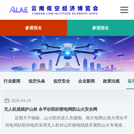
参展报名
参观报名
首页
应用场景
行业新闻
低空头条
低空安全
企业新闻
政策法规
应
2026-04-20
无人机巡线护山林 永平杉阳织密电网防山火安全网
近期天干物燥，山火防控进入关键期。南方电网云南大理永平
供电局杉阳供电所采用无人机对山区输电线路开展防山火专项巡
视，织密电网防山火“安全网”。工作人员熟练操控无人机，搭载高