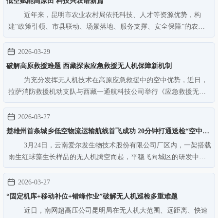
低空赋能高原田 科技兴农谱新篇
近年来，昆明市农业农村局依托科技、人才等资源优势，构
建“政策引领、市县联动、场景落地、服务支撑、安全保障”的农业
低空经济发展模式，持续打造无人机现代农业应用场景，发展农业
新质生产力，科技赋能高原特色都市现代农业高质量发展。在寻甸
2026-03-29
县，七星镇、仁德街道打造…
破解高原救援难题 西藏探索应急救援无人机保障新机制
为充分发挥无人机技术在高原应急救援中的空中优势，近日，
拉萨消防救援机动支队与西藏一通航科技公司举行《应急救援无人
机保障协议》签约仪式，着力建立长期、稳定、高效的应急救援无
人机保障机制，全面提升高原高寒、高山峡谷等复杂条件下的应急
2026-03-27
通信、灾情侦察、物资投送…
楚雄州首条城乡低空物流运输航线首飞成功 20分钟打通送检“空中通
3月24日，云南爱尔发生物技术股份有限公司厂区内，一架搭载
道”
雨生红球藻生长样品的无人机腾空而起，平稳飞向城区的研发中
心。这标志着全州首条城乡低空物流运输航线正式开通，也是第一
个生物医药低空样品运输项目首飞成功。“此条航线全程约35公里，
2026-03-27
仅用时20分钟，较传统车…
“固定机库+移动补位+错峰作业”破解无人机巡检多重难题
近日，南网超高压公司昆明局在无人机大范围、远距离、快速