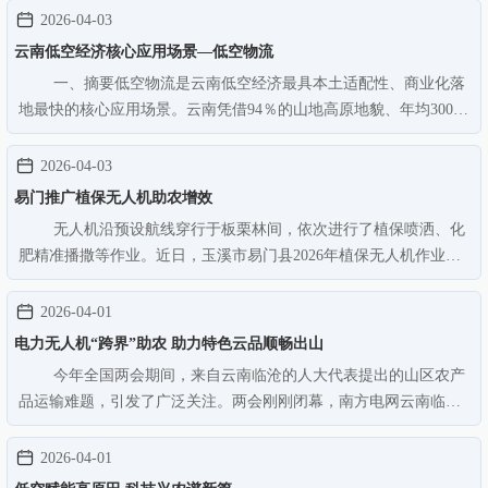
系建设工作。低空医疗救援演练。主办方供图广州市卫生健康委员
2026-04-03
会相关负责人介绍，广…
云南低空经济核心应用场景—低空物流
一、摘要低空物流是云南低空经济最具本土适配性、商业化落
地最快的核心应用场景。云南凭借94％的山地高原地貌、年均300＋
天适飞期、面向南亚东南亚的区位、政策强力加持、本土市场刚需
五大核心禀赋，低空物流已从试点验证迈入规模化运营阶段，形成
2026-04-03
城市即时配送、高原特色…
易门推广植保无人机助农增效
无人机沿预设航线穿行于板栗林间，依次进行了植保喷洒、化
肥精准播撒等作业。近日，玉溪市易门县2026年植保无人机作业效
果展示现场会在浦贝乡板栗专业合作社基地举行。活动通过现场实
操演示，让种植户直观感受到现代农业机械的便捷。 本次活动
2026-04-01
将农技课堂搬到田间地头，…
电力无人机“跨界”助农 助力特色云品顺畅出山
今年全国两会期间，来自云南临沧的人大代表提出的山区农产
品运输难题，引发了广泛关注。两会刚刚闭幕，南方电网云南临沧
供电局迅速行动，将这份民生期盼转化为扎实举措。 临沧供电
局充分发挥电力行业独有的科技优势，深化政企联动，精准对接广
2026-04-01
大农户需求，以拓展无人机…