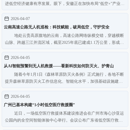
进低空经济健康有序发展。眼下，安徽正在加快布局“低空+”产业，
不断创新场景，让各类低空飞行器进入生活，改变生活。编队无人
机迭代升级 可表现1600万种颜色灯光在安徽合肥骆岗公园内的合肥
2026-04-07
城市空中交通枢纽港…
云南高速公路无人机巡检：科技赋能，破局低空，守护安全
地处云贵高原腹地的云南，高速公路网络纵横交错，穿越横断
山脉、跨越三江并流区域，截至2025年底已建成1.1万公里，形成以
昆明为中心、辐射全省的“七出省五出境”交通骨架。然而，山区路
段多、弯道坡度大、地质条件复杂等特点，长期以来给高速公路巡
2026-04-05
检带来效率低、风险高…
从AI智能预警到无人机救援——看新科技如何防灭火、护青山
随着今年1月1日《森林草原防灭火条例》正式施行，各地不断
提升森林草原防灭火工作信息化、智能化水平，加强基础设施建
设。近日，在国家森防指办公室、应急管理部“森林草原防灭火媒体
行”主题采访中，记者走进浙江、江西防灭火工作一线，看新科技、
2026-04-05
新设施如何守护绵绵青山…
广州已基本构建“1小时低空医疗救援圈”
近日，一场低空医疗救援体系建设推进会在广州市海心沙亚运
公园内的全空间智能体验中心举行。会议公布广东省低空医疗救援
网络医院名单和低空救援价格体系，部署“1小时低空医疗救援圈”体