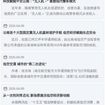
科技赋能平安云南：“无人机 +” 重塑现代警务模式
近年来，随着警用无人机在巡逻防控、侦查办案、应急救援等
场景的广泛应用，“无人机＋”正成为驱动云南警务模式从传统人
力、平面防控向科技赋能、立体智防、空地一体迭代升级的核心引
擎，有效破解云南高原山地、漫长边境线带来的警务难题，为云岭
2026-04-09
平安建设注入新质生产力。…
云南首个大型固定翼无人机森林巡护开航 低空经济赋能生态安全
近日，在怒江州兰坪丰华通用机场，由云南省低空产业投资有
限公司承接的云南省林业和草原局2026年森林草原航空消防租机服
务项目顺利完成首飞调试并正式开航投入运行，这标志着云南省首
次启用大型固定翼无人机开展森林草原巡护。此次投入使用的大型
2026-04-09
固定翼无人机，具备长航时…
低空交通 城市的“第二次进化”
作者：张洪海（南京航空航天大学通用航空与飞行学院副院
长、国际创新港城市空中交通研究院院长）清晨7点,社区顶楼的圆形
起降坪上，一架线条流畅的银白色电动飞行器已静候多时。走进舱
内，悦耳的声音响起：“本次行程预计飞行时间15分钟。”这是科幻
2026-04-09
电影里的场景吗？不是！…
从一次性到常态化 新场景激活低空经济新动能
央视网消息：“十五五”规划纲要提出，积极拓展低空消费，推