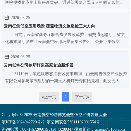
巡检规模化应用上取得新突破。通过部署复合翼无人机固定智能机
库，实现重点线路区段全自动、常态化巡检。针对机库暂未覆盖的
偏远线路，同步采用移动复合翼无人机开展现场灵活作业，全面补
2026-03-25
齐全域线路数据飞巡采集能…
云南征集低空应用场景 覆盖物流文旅巡检三大方向
日前，云南省商务厅联合省发展改革委、省交通运输厅、省文
化和旅游厅发布《云南低空应用场景征集公告》，公开征集低空应
用场景，申报截止时间为2026年4月10日。本次征集面向从事低空领
域的企事业单位、社会组织、行业机构、社会团体、高校及科研院
2026-03-25
所等主体，重点围绕低空…
云南低空公司创新打造高原文旅新场景
3月19日，滇超联赛怒江赛区赛事期间，由云南省低空产业投资
有限公司参与策划组织的千架无人机灯光秀惊艳亮相。此次无人机
表演以“云南低空智领高原”为主题，依托业内领先的无人机集群智
控技术，将生态理念、地方文旅品牌、民族特色与体育赛事深度融
«上一页
2
下一页»
合，用前沿科技为怒江…
Copyright © 2025 云南低空经济博览会暨低空经济发展大会
滇ICP备2024042720号-2
滇公网安备53011102001554号
咨询电话：0871-67206019 /19143280347 投稿邮箱：uasenet@163.com