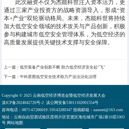
此次融资不仅为杰能科世注入资本活力，更
通过三家产业投资方的战略资源导入，形成“资
本+产业”双轮驱动格局。未来，杰能科世将持续
加大低空安全领域的技术攻关与产品创新，积极
参与构建城市低空安全管理体系，为低空经济的
高质量发展提供关键技术支撑与安全保障。
上一篇：
低空装备产业创新不断 助力低空经济安全起“飞”
下一篇：
中科星图低空安全技术助力产业法治化治理
Copyright © 2025 云南低空经济博览会暨低空经济发展大会
滇ICP备2024042720号-2
滇公网安备53011102001554号
咨询电话：0871-67206019 /19143280347 投稿邮箱：uasenet@163.com
地址：云南自由贸易试验区昆明片区官渡区海伦城市广场2座10层1003
号
网站地图