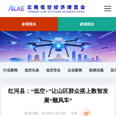
参展报名
参观报名
首页
产业
正文
行业新闻
低空头条
低空安全
企业新闻
政策法规
应
红河县：“低空+”让山区群众搭上数智发
展“顺风车”
发布日期：2026年05月18日
分享：