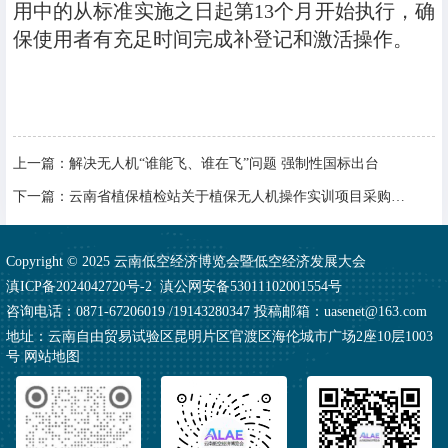
用中的从标准实施之日起第13个月开始执行，确
保使用者有充足时间完成补登记和激活操作。
上一篇：
解决无人机“谁能飞、谁在飞”问题 强制性国标出台
下一篇：
云南省植保植检站关于植保无人机操作实训项目采购结果的公示
Copyright © 2025 云南低空经济博览会暨低空经济发展大会
滇ICP备2024042720号-2
滇公网安备53011102001554号
咨询电话：0871-67206019 /19143280347 投稿邮箱：uasenet@163.com
地址：云南自由贸易试验区昆明片区官渡区海伦城市广场2座10层1003
号
网站地图