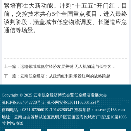
紧培育壮大新动能。冲刺“十五五”开门红，目
前，交控技术共有5个全国重点项目，进入最终
谈判阶段，涵盖城市低空物流调度、长隧道应急
通信等场景。
上一篇：
运输领域成低空经济发展关键 无人机物流与低空客运或将率先破局
下一篇：
云南低空经济：从政策红利到场景红利的战略跨越
Copyright © 2025 云南低空经济博览会暨低空经济发展大会
滇ICP备2024042720号-2
滇公网安备53011102001554号
咨询电话：0871-67206019 /19143280347 投稿邮箱：uasenet@163.com
地址：云南自由贸易试验区昆明片区官渡区海伦城市广场2座10层1003
号
网站地图