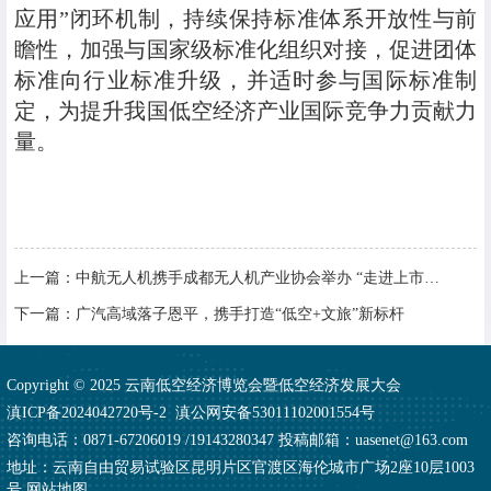
应用”闭环机制，持续保持标准体系开放性与前
瞻性，加强与国家级标准化组织对接，促进团体
标准向行业标准升级，并适时参与国际标准制
定，为提升我国低空经济产业国际竞争力贡献力
量。
上一篇：
中航无人机携手成都无人机产业协会举办 “走进上市企业”活动
下一篇：
广汽高域落子恩平，携手打造“低空+文旅”新标杆
Copyright © 2025 云南低空经济博览会暨低空经济发展大会
滇ICP备2024042720号-2
滇公网安备53011102001554号
咨询电话：0871-67206019 /19143280347 投稿邮箱：uasenet@163.com
地址：云南自由贸易试验区昆明片区官渡区海伦城市广场2座10层1003
号
网站地图