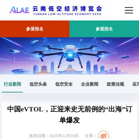
参展报名
参观报名
首页
行业新闻
正文
行业新闻
低空头条
低空安全
企业新闻
政策法规
应
中国eVTOL，正迎来史无前例的“出海”订
单爆发
发布日期：2025年12月19日
分享：