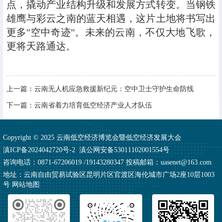
点，撬动产业结构升级和发展方式转变。当钢铁
雄鹰与彩云之南的蓝天相遇，这片土地将书写出
更多"空中奇迹"。未来的云南，不仅大地飞歌，
更将天路通达。
上一篇：
云南无人机应急救援新纪元：空中卫士守护生命防线
下一篇：
云南省着力培育低空经济产业人才队伍
Copyright © 2025 云南低空经济博览会暨低空经济发展大会
滇ICP备2024042720号-2
滇公网安备53011102001554号
咨询电话：0871-67206019 /19143280347 投稿邮箱：uasenet@163.com
地址：云南自由贸易试验区昆明片区官渡区海伦城市广场2座10层1003
号
网站地图