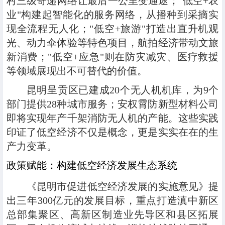
村三级寄递网络让最后一公里变通途；"低空+农
业"构建起智能化的服务网络，从播种到采摘实
现全流程无人化；"低空+旅游"打造出直升机观
光、动力伞体验等特色项目，航拍经济带动文旅
新消费；"低空+应急"则在防灾减灾、医疗救援
等领域展现出不可替代的价值。
昆明呈贡区已建成20个无人机机库，为9个
部门提供28种城市服务；安权霄防新型材料公司
即将实现年产千架消防无人机的产能。这些实践
印证了低空经济不仅是概念，更是实实在在的生
产力变革。
政策赋能：构建低空经济发展生态系统
《昆明市促进低空经济发展的实施意见》提
出三年300亿元的发展目标，重点打造滇中新区
总部集聚区、高新区制造业先导区和县区拓展