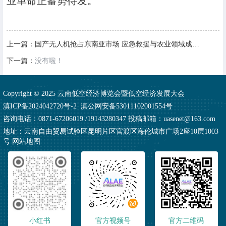
业革命正蓄势待发。
上一篇：
国产无人机抢占东南亚市场 应急救援与农业领域成突破口
下一篇：
没有啦！
Copyright © 2025 云南低空经济博览会暨低空经济发展大会
滇ICP备2024042720号-2
滇公网安备53011102001554号
咨询电话：0871-67206019 /19143280347 投稿邮箱：uasenet@163.com
地址：云南自由贸易试验区昆明片区官渡区海伦城市广场2座10层1003
号
网站地图
小红书
官方视频号
官方二维码