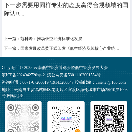
下一步需要用同样专业的态度赢得合规领域的国
际认可。
上一篇：
范科峰：推动低空经济标准化发展
下一篇：
国家发展改革委正式印发《低空经济及其核心产业统计分类（试行）》
Copyright © 2025 云南低空经济博览会暨低空经济发展大会
滇ICP备2024042720号-2
滇公网安备53011102001554号
咨询电话：0871-67206019 /19143280347 投稿邮箱：uasenet@163.com
地址：云南自由贸易试验区昆明片区官渡区海伦城市广场2座10层1003
号
网站地图