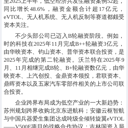
至2025上半年，低空经济共发生融资案例52起，
同比增长48.6%，融资金额合计超17亿元，
eVTOL、无人机系统、无人机反制等赛道都颇受
资本关注。
不少头部公司已迈入B轮融资阶段。例如，
时的科技在2025年11月完成B++轮融资3亿元，
由华映资本、钧山资本、普华资本联合投资，是
2025年完成的第二轮融资。沃兰特在2025年9
月、11月相继完成B轮、B+轮融资数亿元，由华
映资本、上汽创投、金鼎资本领投，君联资本、
鼎晖资本以及五家汽车零部件相关的上市公司联
合投资。
企业跨界布局成为低空产业的一大新趋势：
苏州规划跨界收购北京东进航科；安徽云枢智航
与中国兵器爱生集团达成吨级全倾转旋翼eVTOL
——V500E项目的战略合作协议；吉林国资入局