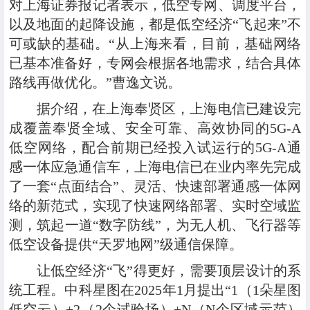
对上海证券报记者表示，低空专网、调度平台，
以及地面的起降设施，都是低空经济“飞起来”不
可或缺的基础。“从上海来看，目前，基础网络
已基本准备好，专网会根据各地需求，结合具体
路线再做优化。”曹逸文说。
据介绍，在上海奉贤区，上海电信已建设完
成覆盖奉贤全域、安全可靠、高效协同的5G-A
低空网络，配合前期已经投入试运行的5G-A通
感一体应急通信车，上海电信已在业内率先完成
了一套“点面结合”、灵活、快速部署通感一体网
络的新范式，实现了快速网络部署、实时空域监
测，筑起一道“数字防线”，为无人机、飞行器等
低空设备提供“天罗地网”级通信保障。
让低空经济“飞”得更好，需要顶层设计的系
统工程。中科星图在2025年1月提出“1（1朵星图
低空云）+2（2个试验场）+N（N个区域示范）