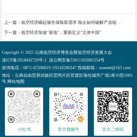
上一篇：
低空经济崛起催生保险新需求 险企如何破解产业链保障难题
下一篇：
低空经济加速“落地”，重新定义“立体中国”
Copyright © 2025 云南低空经济博览会暨低空经济发展大会
滇ICP备2024042720号-2
滇公网安备53011102001554号
咨询电话：0871-67206019 /19143280347 投稿邮箱：uasenet@163.com
地址：云南自由贸易试验区昆明片区官渡区海伦城市广场2座10层1003
号
网站地图
小红书
官方视频号
官方二维码