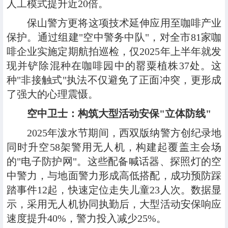
人工模式提升近20倍。
保山警方更将这项技术延伸应用至咖啡产业
保护。通过组建"空中警务中队"，对全市81家咖
啡企业实施定期航拍巡检，仅2025年上半年就发
现并铲除混种在咖啡园中的罂粟植株37处。这
种"非接触式"执法不仅避免了正面冲突，更形成
了强大的心理震慑。
空中卫士：构筑大型活动安保"立体防线"
2025年泼水节期间，西双版纳警方创纪录地
同时升空58架警用无人机，构建起覆盖主会场
的"电子防护网"。这些配备喊话器、探照灯的空
中警力，与地面警力形成高低搭配，成功预防踩
踏事件12起，快速定位走失儿童23人次。数据显
示，采用无人机协同执勤后，大型活动安保响应
速度提升40%，警力投入减少25%。