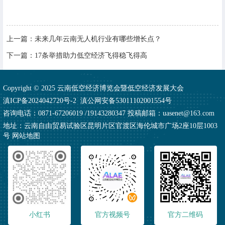
上一篇：
未来几年云南无人机行业有哪些增长点？
下一篇：
17条举措助力低空经济飞得稳飞得高
Copyright © 2025 云南低空经济博览会暨低空经济发展大会
滇ICP备2024042720号-2
滇公网安备53011102001554号
咨询电话：0871-67206019 /19143280347 投稿邮箱：uasenet@163.com
地址：云南自由贸易试验区昆明片区官渡区海伦城市广场2座10层1003
号
网站地图
小红书
官方视频号
官方二维码