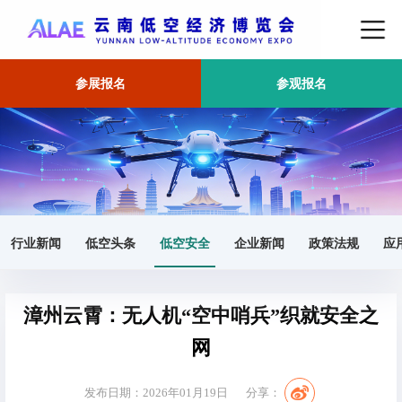
参展报名
参观报名
首页
低空安全
正文
行业新闻
低空头条
低空安全
企业新闻
政策法规
应
漳州云霄：无人机“空中哨兵”织就安全之
网
发布日期：2026年01月19日
分享：