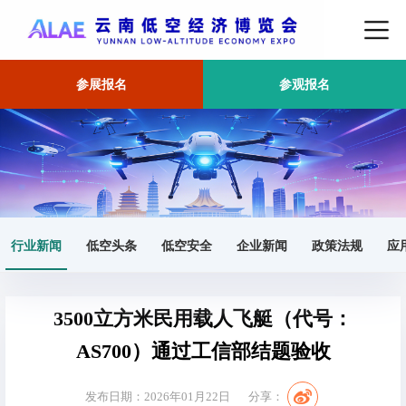
参展报名
参观报名
首页
行业新闻
正文
行业新闻
低空头条
低空安全
企业新闻
政策法规
应
3500立方米民用载人飞艇（代号：
AS700）通过工信部结题验收
发布日期：2026年01月22日
分享：