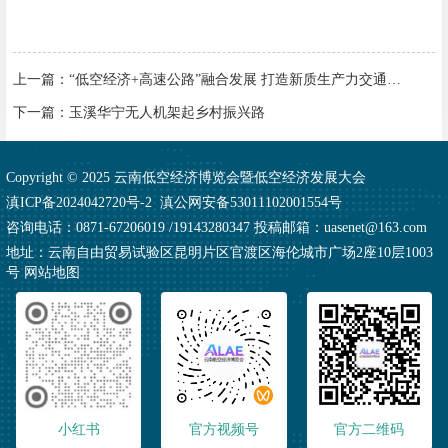
上一篇：
“低空经济+高速公路”融合发展 打造新质生产力交通应用新场景
下一篇：
玉溪华宁无人机架起乡村振兴路
Copyright © 2025 云南低空经济博览会暨低空经济发展大会
滇ICP备2024042720号-2
滇公网安备53011102001554号
咨询电话：0871-67206019 /19143280347 投稿邮箱：uasenet@163.com
地址：云南自由贸易试验区昆明片区官渡区海伦城市广场2座10层1003
号
网站地图
小红书
官方视频号
官方二维码