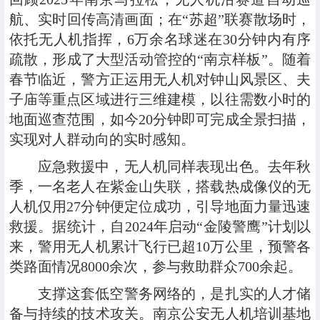
航、实时回传高清画面；在“苏超”联赛散场时，
依托无人机指挥，6万余名球迷在30分钟内有序
疏散，形成了大型活动管控的“南京样板”。随着
春节临近，警方正运用无人机对钟山风景区、夫
子庙等重点区域进行三维建模，以往需数小时的
地面巡查范围，如今20分钟即可完成全景扫描，
实现对人群动向的实时感知。
应急救援中，无人机同样表现出色。去年秋
季，一名老人在紫金山失联，搭载热成像仪的无
人机仅用27分钟便定位成功，引导地面力量迅速
救援。据统计，自2024年启动“金陵警鹰”计划以
来，警用无人机累计飞行已超10万公里，预警各
类路面情况8000余次，参与救助群众700余起。
支撑这套低空警务网络的，是扎实的人才储
备与持续的技术攻关。南京公安无人机培训基地