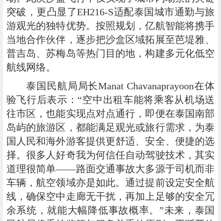
突破，更凸显了EH216-S适配泰国城市通勤与旅
游观光的独特优势。按照规划，亿航智能将携手
当地合作伙伴，逐步把沙盒区域拓展至芭堤雅、
普吉岛、苏梅岛等热门目的地，构建多元化低空
航线网络。
泰国民航局局长Manat Chavanaprayoon在体
验飞行后表示：“空中出租车能将乘客从机场送
往市区，也能实现点对点通行，即便在泰国南部
岛屿的旅游区，都能满足观光或旅行需求，为泰
国人民和海外游客提供更舒适、安全、便捷的选
择。很多人好奇我为何信任自动驾驶技术，其实
道理很简单——路面交通事故大多源于司机而非
车辆，航空领域亦是如此。通过提前设定安全航
线，确保空中走廊无干扰，再加上足够的安全冗
余系统，就能大幅降低事故概率。”未来，泰国