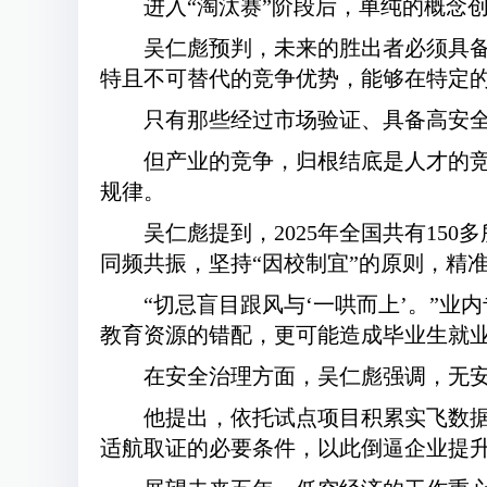
进入“淘汰赛”阶段后，单纯的概念
吴仁彪预判，未来的胜出者必须具
特且不可替代的竞争优势，能够在特定
只有那些经过市场验证、具备高安
但产业的竞争，归根结底是人才的
规律。
吴仁彪提到，2025年全国共有15
同频共振，坚持“因校制宜”的原则，精
“切忌盲目跟风与‘一哄而上’。”
教育资源的错配，更可能造成毕业生就
在安全治理方面，吴仁彪强调，无
他提出，依托试点项目积累实飞数据
适航取证的必要条件，以此倒逼企业提