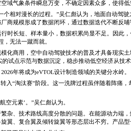
空空域气象条件瞬息万变，不确定因素众多，使得低
一个相对漫长的过程。”吴仁彪认为，地面自动驾
与厂商规模形成了数据闭环，通过数据迭代不断反哺
的运行时长短、样本量小，数据积累尚显不足。因此
程，无法一蹴而就。
模化商用，空中自动驾驶技术的普及才具备现实土
实的试点示范与数据沉淀，稳步推动低空经济从技
026年将成为eVTOL设计制造领域的关键分水岭。
，转入“淘汰赛”阶段。这一洗牌过程虽伴随着阵痛
航空元素’。”吴仁彪认为。
于繁杂、技术路线高度分散的问题。在能源动力端，
多旋翼、复合翼及倾转旋翼等形态层出不穷。产品型