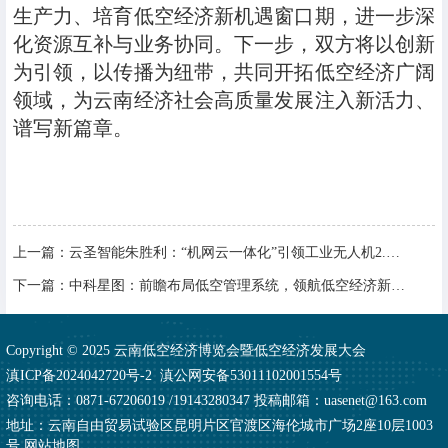
生产力、培育低空经济新机遇窗口期，进一步深
化资源互补与业务协同。下一步，双方将以创新
为引领，以传播为纽带，共同开拓低空经济广阔
领域，为云南经济社会高质量发展注入新活力、
谱写新篇章。
上一篇：
云圣智能朱胜利：“机网云一体化”引领工业无人机2.0时代，开拓低空经济新赛道
下一篇：
中科星图：前瞻布局低空管理系统，领航低空经济新未来
Copyright © 2025 云南低空经济博览会暨低空经济发展大会
滇ICP备2024042720号-2
滇公网安备53011102001554号
咨询电话：0871-67206019 /19143280347 投稿邮箱：uasenet@163.com
地址：云南自由贸易试验区昆明片区官渡区海伦城市广场2座10层1003
号
网站地图