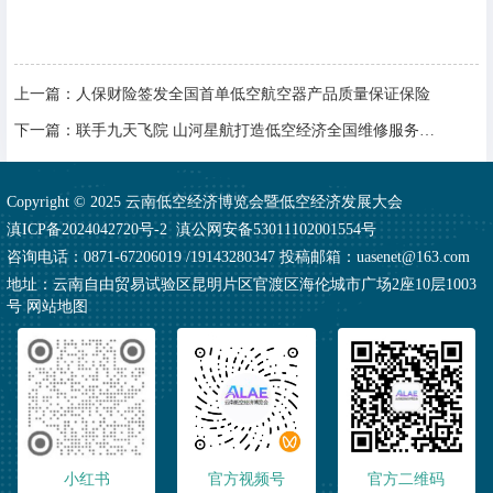
上一篇：
人保财险签发全国首单低空航空器产品质量保证保险
下一篇：
联手九天飞院 山河星航打造低空经济全国维修服务网络
Copyright © 2025 云南低空经济博览会暨低空经济发展大会
滇ICP备2024042720号-2
滇公网安备53011102001554号
咨询电话：0871-67206019 /19143280347 投稿邮箱：uasenet@163.com
地址：云南自由贸易试验区昆明片区官渡区海伦城市广场2座10层1003
号
网站地图
小红书
官方视频号
官方二维码