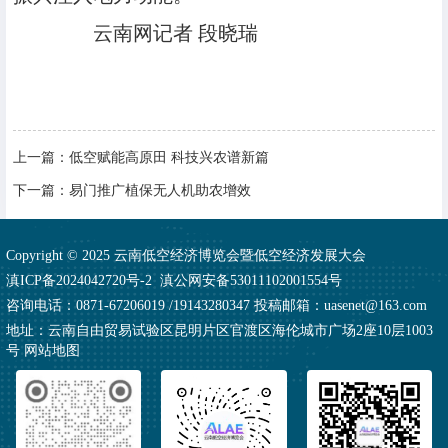
云南网记者 段晓瑞
上一篇：
低空赋能高原田 科技兴农谱新篇
下一篇：
易门推广植保无人机助农增效
Copyright © 2025 云南低空经济博览会暨低空经济发展大会
滇ICP备2024042720号-2
滇公网安备53011102001554号
咨询电话：0871-67206019 /19143280347 投稿邮箱：uasenet@163.com
地址：云南自由贸易试验区昆明片区官渡区海伦城市广场2座10层1003
号
网站地图