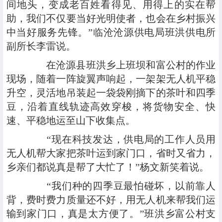
间地头，变成老百姓看得见、用得上的实在帮
助，我们不仅要当好光明使者，也会在乡村振兴
中当好服务先锋。”临沧沧源供电局班洪供电所
副所长李雷说。
在沧源县班洪乡上班坝和富公村的作业
现场，随着一阵旋翼声响起，一架架无人机平稳
升空，灵活地吊装起一袋袋刚摘下的茶叶和四季
豆，沿着直线轨迹高效穿梭，将货物安全、快
速、平稳地运至山下收集点。
“现在科技发达，供电局的工作人员用
无人机帮大家把茶叶运到家门口，省时又省力，
乡亲们都说真是帮了大忙了！”杨文新笑着说。
“我们种的四季豆最怕碰坏，以前靠人
背，费时费力质量还不好，用无人机来帮我们运
输到家门口，真是太方便了。”班洪乡富公村支