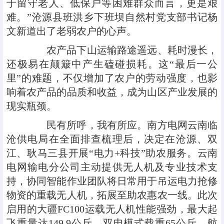
于留守老人、低保户等困难群众而言，更是艰
难。”沧源县班洪乡下班坝自然村党支部书记杨
文新道出了老弱农户的心声。
农产品下山运输路途遥远、耗时漫长，
还极易在颠簸中产生磕碰损耗。这“最后一公
里”的难题，不仅增加了农户的劳动强度，也影
响着农产品的品质和收益，成为山区产业发展的
现实瓶颈。
民有所呼，我有所应。南方电网云南临
沧供电局在全面排查梳理后，决定在沧源、双
江、耿马三县开展“电力+科技”助农服务。云南
电网输电分公司主动提供无人机及专业技术支
持，协同智能作业团队将日常用于吊运电力抢修
物资的重载无人机，拓展至助农惠农一线。此次
启用的大疆FC100运载无人机性能强劲，最大起
飞重量达149.9公斤，双电模式载重65公斤、航