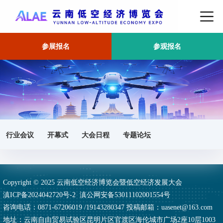
参展报名
参观报名
首页
所有类别
行业会议
开幕式
大会日程
专题论坛
Copyright © 2025 云南低空经济博览会暨低空经济发展大会
滇ICP备2024042720号-2
滇公网安备53011102001554号
咨询电话：0871-67206019 /19143280347 投稿邮箱：uasenet@163.com
地址：云南自由贸易试验区昆明片区官渡区海伦城市广场2座10层1003