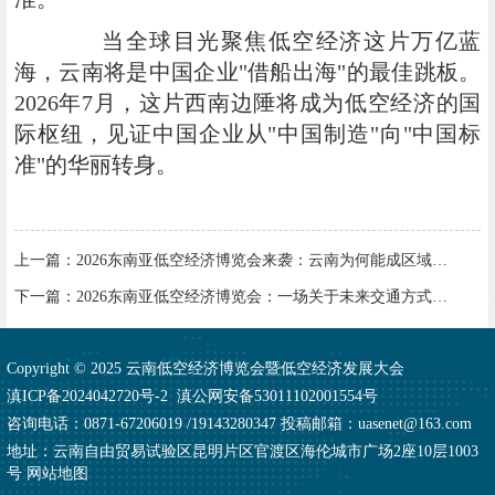
当全球目光聚焦低空经济这片万亿蓝
海，云南将是中国企业"借船出海"的最佳跳板。
2026年7月，这片西南边陲将成为低空经济的国
际枢纽，见证中国企业从"中国制造"向"中国标
准"的华丽转身。
上一篇：
2026东南亚低空经济博览会来袭：云南为何能成区域枢纽？
下一篇：
2026东南亚低空经济博览会：一场关于未来交通方式的产业变革
Copyright © 2025 云南低空经济博览会暨低空经济发展大会
滇ICP备2024042720号-2
滇公网安备53011102001554号
咨询电话：0871-67206019 /19143280347 投稿邮箱：uasenet@163.com
地址：云南自由贸易试验区昆明片区官渡区海伦城市广场2座10层1003
号
网站地图