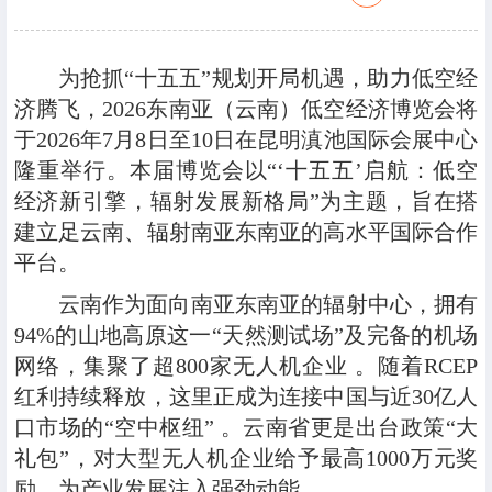
为抢抓
“
十五五
”
规划开局机遇，助力低空经
济腾飞，
2026
东南亚（云南）低空经济博览会将
于
2026
年
7
月
8
日至
10
日在昆明滇池国际会展中心
隆重举行。本届博览会以
“‘
十五五
’
启航：低空
经济新引擎，辐射发展新格局
”
为主题，旨在搭
建立足云南、辐射南亚东南亚的高水平国际合作
平台。
云南作为面向南亚东南亚的辐射中心，拥有
94%
的山地高原这一
“
天然测试场
”
及完备的机场
网络，集聚了超
800
家无人机企业 。随着
RCEP
红利持续释放，这里正成为连接中国与近
30
亿人
口市场的
“
空中枢纽
”
。云南省更是出台政策
“
大
礼包
”
，对大型无人机企业给予最高
1000
万元奖
励，为产业发展注入强劲动能 。