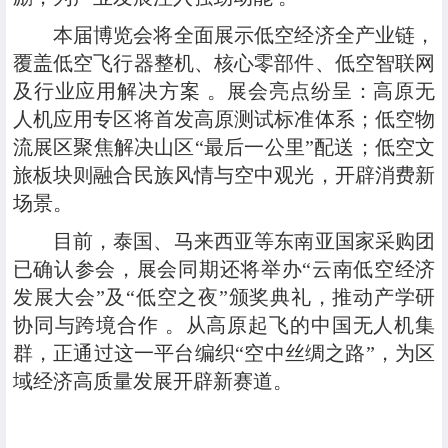
本届博览会将全面展示低空经济全产业链，
覆盖低空飞行器整机、核心零部件、低空智联网
及行业应用解决方案
。展会亮点纷呈：高原无
人机应用专区将首发高原测试标准体系；低空物
流展区聚焦解决山区
“
最后一公里
”
配送；低空文
旅板块则融合民族风情与空中观光，开辟消费新
场景。
目前，泰国、马来西亚等东南亚国家采购团
已确认参会，展会同期还将举办
“
云南低空经济
发展大会
”
及
“
低空之夜
”
颁奖典礼，推动产学研
协同与跨境合作 。从高原起飞的中国无人机集
群，正通过这一平台编织
“
空中丝绸之路
”
，为区
域经济高质量发展开辟新赛道。