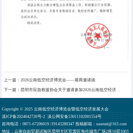
上一篇：
2026云南低空经济博览会——展商邀请函
下一篇：
昆明市应急救援协会关于邀请参加2026云南低空经济博览会的函
Copyright © 2025 云南低空经济博览会暨低空经济发展大会
滇ICP备2024042720号-2
滇公网安备53011102001554号
咨询电话：0871-67206019 /19143280347 投稿邮箱：uasenet@163.com
地址：云南自由贸易试验区昆明片区官渡区海伦城市广场2座10层1003