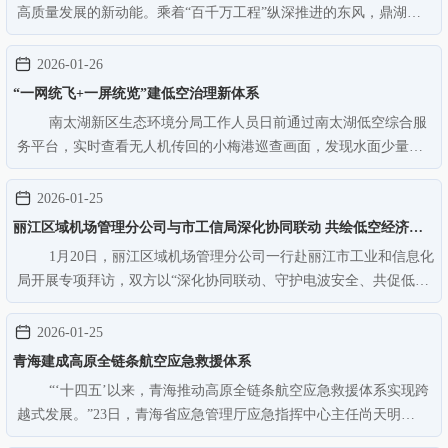
高质量发展的新动能。乘着“百千万工程”纵深推进的东风，鼎湖区
广利街道立足战略机遇、砚洲岛自然禀赋和街道发展定位，早已锚
定低空经济赛道，以砚洲岛为核心布局低空经济产业，推动资源优
2026-01-26
势转化为发展优势。历经…
“一网统飞+一屏统览”建低空治理新体系
南太湖新区生态环境分局工作人员日前通过南太湖低空综合服
务平台，实时查看无人机传回的小梅港巡查画面，发现水面少量漂
浮物后，迅速调度人员前往清理，仅30分钟便完成处置。“以往人工
巡查河道需要大半天，现在无人机巡航搭配AI识别，不仅省时省
2026-01-25
力，还能精准锁定问题点位…
丽江区域机场管理分公司与市工信局深化协同联动 共绘低空经济发
1月20日，丽江区域机场管理分公司一行赴丽江市工业和信息化
展蓝图
局开展专项拜访，双方以“深化协同联动、守护电波安全、共促低空
发展”为核心，联合召开无线电安全保障工作交流座谈会。此次座谈
既是贯彻落实国家民航飞行安全管理与低空经济发展战略的具体实
2026-01-25
践，更是政企携手破…
青海建成高原全链条航空应急救援体系
“‘十四五’以来，青海推动高原全链条航空应急救援体系实现跨
越式发展。”23日，青海省应急管理厅应急指挥中心主任尚天明
在“‘十四五’发展成就”系列主题新闻发布会青海省应急管理厅专场上