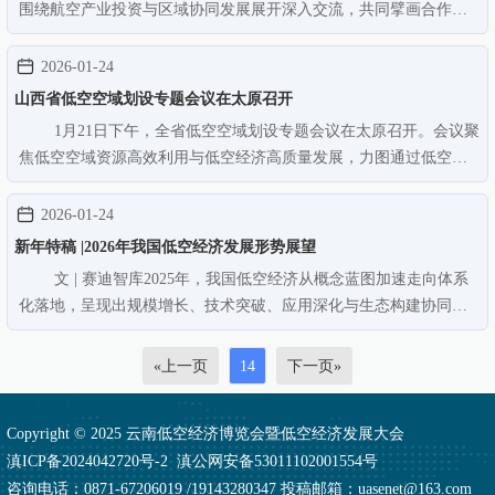
围绕航空产业投资与区域协同发展展开深入交流，共同擘画合作新
蓝图。交流会上，佳盛集团董事长郭恒友向来访嘉宾表示热烈欢
迎，并系统介绍了集团及旗下佳盛航空的战略布局。他表示，经过
2026-01-24
多年深耕，集团已构建起完…
山西省低空空域划设专题会议在太原召开
1月21日下午，全省低空空域划设专题会议在太原召开。会议聚
焦低空空域资源高效利用与低空经济高质量发展，力图通过低空空
域使用需求摸底统计工作，为我省科学规划低空经济发展布局、优
化空域资源配置、激活产业发展动能提供坚实支撑。厅党组成员、
2026-01-24
副厅长、省民航机场管理…
新年特稿 |2026年我国低空经济发展形势展望
文 | 赛迪智库2025年，我国低空经济从概念蓝图加速走向体系
化落地，呈现出规模增长、技术突破、应用深化与生态构建协同推
进的良好态势。低空要素资源开发与利用持续优化，已在长三角、
粤港澳大湾区、成渝地区等重点区域形成示范成效，为全国范围推
«上一页
14
下一页»
广积累了实践经验。2026…
Copyright © 2025 云南低空经济博览会暨低空经济发展大会
滇ICP备2024042720号-2
滇公网安备53011102001554号
咨询电话：0871-67206019 /19143280347 投稿邮箱：uasenet@163.com