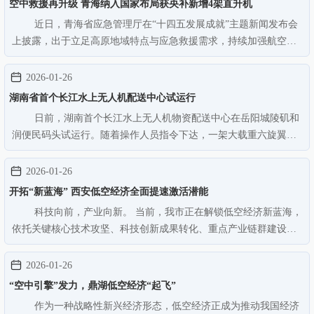
空中救援再升级 青海纳入国家布局获央补新增4架直升机
近日，青海省应急管理厅在“十四五发展成就”主题新闻发布会
上披露，出于立足高原地域特点与应急救援需求，持续加强航空应
急救援能力建设，全方位推动航空应急救援体系实现跨越式发展，
青海省成功纳入国家航空消防统一布局并获中央财政补助，救援力
2026-01-26
量再度升级，为西部边远…
湖南省首个长江水上无人机配送中心试运行
日前，湖南首个长江水上无人机物资配送中心在岳阳城陵矶和
润便民码头试运行。随着操作人员指令下达，一架大载重六旋翼无
人机搭载船舶急需的主机配件平稳升空，实时回传飞行姿态、空域
环境等数据，仅8分钟便将配件精准投送至锚泊货船指定接收区域。
2026-01-26
岳阳城陵矶海事处与岳阳…
开拓“新蓝海” 西安低空经济全面提速激活潜能
科技向前，产业向新。 当前，我市正在解锁低空经济新蓝海，
依托关键核心技术攻坚、科技创新成果转化、重点产业链群建设加
持，西安航空、航天、雷达、监视、航电、飞控、材料等产业正蓄
势待发，书写新时代低空经济高质量发展创新实践。中国兵器工业
2026-01-26
集团西安爱生技术集团有…
“空中引擎”发力，​鼎湖低空经济“起飞”
作为一种战略性新兴经济形态，低空经济正成为推动我国经济