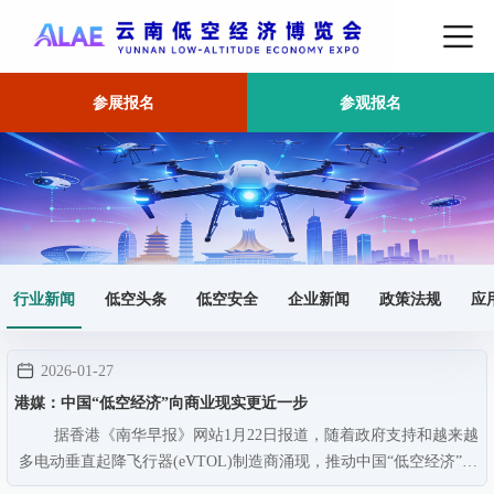
参展报名
参观报名
首页
行业新闻
行业新闻
低空头条
低空安全
企业新闻
政策法规
应
2026-01-27
港媒：中国“低空经济”向商业现实更近一步
据香港《南华早报》网站1月22日报道，随着政府支持和越来越
多电动垂直起降飞行器(eVTOL)制造商涌现，推动中国“低空经济”向
商业现实更近一步，中国首批载客飞行汽车可能在2026年投入运