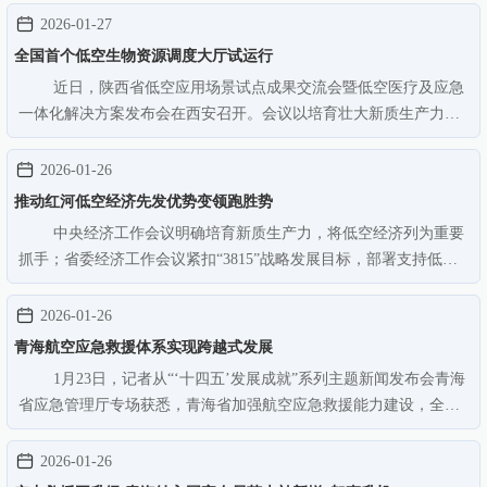
营。报道称，据赛迪顾问股份有限公司预测，今年年底前将有7家
2026-01-27
eVTOL制造商开始交付产品…
全国首个低空生物资源调度大厅试运行
近日，陕西省低空应用场景试点成果交流会暨低空医疗及应急
一体化解决方案发布会在西安召开。会议以培育壮大新质生产力为
核心导向，集中展示低空经济与医疗应急领域深度融合的创新成
果，为低空经济高质量发展注入强劲动能，推动新质生产力在民生
2026-01-26
服务领域落地生根。作为发展…
推动红河低空经济先发优势变领跑胜势
中央经济工作会议明确培育新质生产力，将低空经济列为重要
抓手；省委经济工作会议紧扣“3815”战略发展目标，部署支持低空
经济科研攻关；红河州委经济工作会议精准承接中央及省委部署，
将低空经济作为新质生产力的培育突破口。当前，红河州低空经济
2026-01-26
已具备先发基础，关键在…
青海航空应急救援体系实现跨越式发展
1月23日，记者从“‘十四五’发展成就”系列主题新闻发布会青海
省应急管理厅专场获悉，青海省加强航空应急救援能力建设，全方
位推动航空应急救援体系实现跨越式发展。2022年起，青海省通过
政府购买服务方式，租赁两架贝尔407救援直升机，实现365天、24
2026-01-26
小时常态化备勤；同…