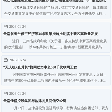
镇江低空经济发展迈出关键步 首批3条低空物流航线、8个空域获批
记者从镇江交通运输局了解到，镇江市交通运输局、镇江市综
合交通事业发展中心聚焦低空经济发展需求，全力推进低空飞行服
务保障工作，首批3条低空物流航线、8个空域已成功获得批复。标
志着该市在构建高效、顺畅的低空飞行服务网络上迈出了坚实而关
2026-01-24
键的一步。为统筹推进低空…
云南省出台低空经济等34条政策措施推动滇中新区高质量发展
近日，云南省政府印发《关于进一步支持滇中新区高质量发展
的政策措施》，以34条具体措施进一步推动滇中新区提升发展能
级，深化改革创新和开放合作，加快建设现代化城市，打造带动全
省经济高质量发展的重要增长极。《政策措施》聚焦增强产业竞争
2026-01-24
力、深化改革创新探索、提升…
“无人机+直升机”协同助力中老500千伏联网工程
据中国南方电网有限责任公司云南电网公司发布消息，近日，
随着中老500千伏联网工程国内段最后一个区段完成架线作业，标志
着该工程国内段顺利实现贯通。 四台重载无人机联合吊运大件
物资（无人机照片）。（南方电网供图） 中老500千伏联网工程
2026-01-24
是中国和老挝继中老铁路
云南佳盛控股集团与盐津县共商低空经济
1月22日，盐津县投资促进局领导一行到访佳盛集团总部，双方