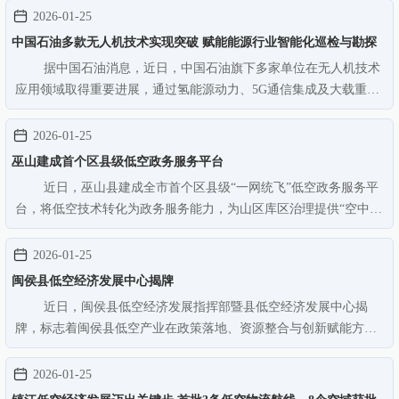
表示。 青海地处青藏高原东北部，五分之四以上区域为高原，
2026-01-25
地形复杂，应急救…
中国石油多款无人机技术实现突破 赋能能源行业智能化巡检与勘探
据中国石油消息，近日，中国石油旗下多家单位在无人机技术
应用领域取得重要进展，通过氢能源动力、5G通信集成及大载重运
输等创新手段，显著提升了油气田巡检与勘探作业的效率与安全
性。辽河油田成功改装并投用氢能源无人机，实现了绿色巡检技术
2026-01-25
的升级。该无人机采用氢电动…
巫山建成首个区县级低空政务服务平台
近日，巫山县建成全市首个区县级“一网统飞”低空政务服务平
台，将低空技术转化为政务服务能力，为山区库区治理提供“空中解
决方案”。该平台秉持“一飞多用、多飞一用、一数多用”创新理念，
布局27台多旋翼、4台复合翼无人机，面向17个单位、26个镇街，拓
2026-01-25
展警务、火警监…
闽侯县低空经济发展中心揭牌
近日，闽侯县低空经济发展指挥部暨县低空经济发展中心揭
牌，标志着闽侯县低空产业在政策落地、资源整合与创新赋能方面
迈入全新阶段，将有力助推闽侯低空产业发展驶入“快车道”。闽侯
县低空经济发展中心核心职能聚焦全县低空经济发展规划、空间布
2026-01-25
局与实施，牵头推进低空经…