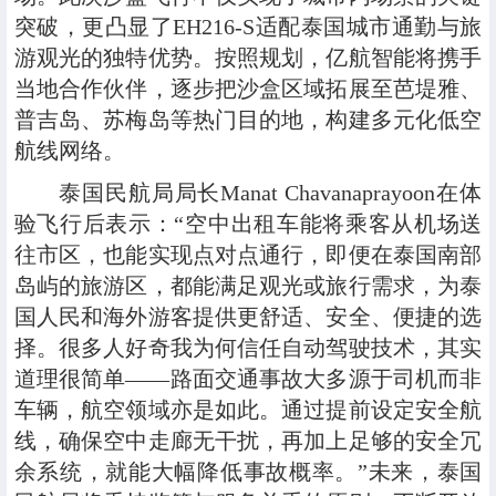
突破，更凸显了EH216-S适配泰国城市通勤与旅
游观光的独特优势。按照规划，亿航智能将携手
当地合作伙伴，逐步把沙盒区域拓展至芭堤雅、
普吉岛、苏梅岛等热门目的地，构建多元化低空
航线网络。
泰国民航局局长Manat Chavanaprayoon在体
验飞行后表示：“空中出租车能将乘客从机场送
往市区，也能实现点对点通行，即便在泰国南部
岛屿的旅游区，都能满足观光或旅行需求，为泰
国人民和海外游客提供更舒适、安全、便捷的选
择。很多人好奇我为何信任自动驾驶技术，其实
道理很简单——路面交通事故大多源于司机而非
车辆，航空领域亦是如此。通过提前设定安全航
线，确保空中走廊无干扰，再加上足够的安全冗
余系统，就能大幅降低事故概率。”未来，泰国