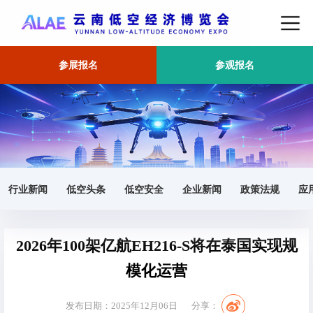
参展报名
参观报名
首页
东南亚市场
正文
行业新闻
低空头条
低空安全
企业新闻
政策法规
应
2026年100架亿航EH216-S将在泰国实现规
模化运营
发布日期：2025年12月06日
分享：