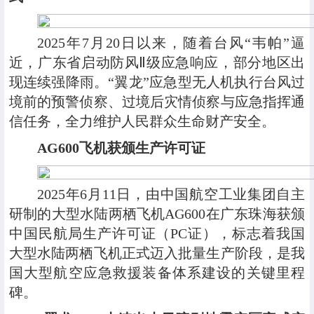
2025年7月20日以来，随着台风“韦帕”逼
近，广东省启动防风Ⅱ级应急响应，部分地区出
现连续强降雨。“翼龙”应急型无人机执行台风过
境前的预警侦察、过境后灾情侦察与应急指挥通
信任务，全力维护人民群众生命财产安全。
AG600飞机获颁生产许可证
2025年6月11日，由中国航空工业集团自主
研制的大型水陆两栖飞机AG600在广东珠海获颁
中国民航局生产许可证（PC证），标志着我国
大型水陆两栖飞机正式迈入批量生产阶段，是我
国大型航空应急救援装备体系建设的关键里程
碑。