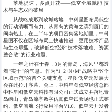
落地提速
，
多点开花
——
低空全域赋能 技
术与生态双向破局
从战略成形到攻城略地，中科星图布局低空
的行动清晰而有力。从青岛的黄海之滨到厦门的
闽南热土，在上半年的项目密集落地期里，中科
星图不仅在区域布局上快速推进，更用技术产品
与生态联盟，破解低空经济“技术落地难、资源
整合散”的行业难题。
一年之计在于春，3月的青岛，海风里都透
着“实干”的气息。作为“1+2+N+M”战略中“N个
区域示范”的首个关键支点，
星图低空云发展大
会
在此拉开序幕。会上，中科星图低空经济总部
中科星图低空云科技有限公司正式成立并落地青
岛崂山，青岛流亭数字仿真低空试验场也正式签
约。低空智航飞行应用平台V1.0、低空云开发者