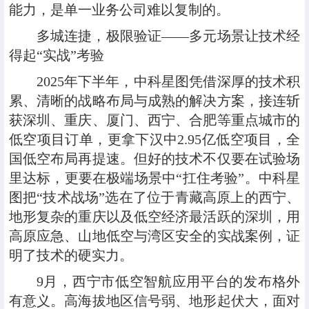
能力，是单一业务公司难以复制的。
多城连捷
，
极限验证
——
多元场景让技术经
得起“实战”考验
2025年下半年，中科星图凭借深厚的技术积
累、清晰的战略布局与成熟的解决方案，接连斩
获深圳、重庆、厦门、西宁、合肥等重点城市的
低空项目订单，更拿下汉中2.95亿低空项目，全
国低空布局再提速。但好的技术不仅要在试验场
里达标，更要在极端场景中“扛住考验”。中科星
图把“技术战场”选在了位于青藏高原上的西宁、
地形复杂的重庆以及低空经济最活跃的深圳，用
高原应急、山地低空与湾区安全的实战案例，证
明了技术的硬实力。
9月，
西宁市低空智航应用平台
的发布格外
有意义。高海拔地区信号弱、地形起伏大，面对