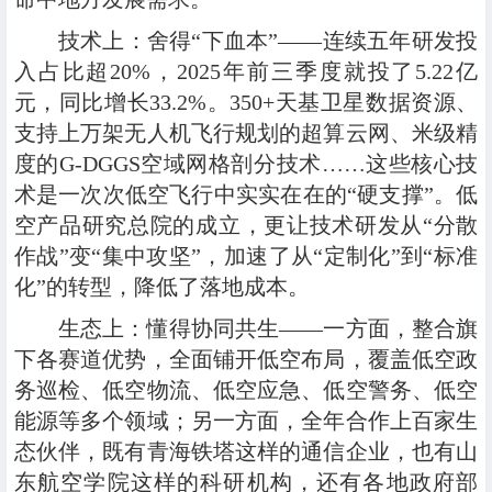
技术上
：
舍得“下血本”——连续五年研发投
入占比超20%，2025年前三季度就投了5.22亿
元，同比增长33.2%。350+天基卫星数据资源、
支持上万架无人机飞行规划的超算云网、米级精
度的G-DGGS空域网格剖分技术……这些核心技
术是一次次低空飞行中实实在在的“硬支撑”。低
空产品研究总院的成立，更让技术研发从“分散
作战”变“集中攻坚”，加速了从“定制化”到“标准
化”的转型，降低了落地成本。
生态上
：懂得协同共生——一方面，整合旗
下各赛道优势，全面铺开低空布局，覆盖低空政
务巡检、低空物流、低空应急、低空警务、低空
能源等多个领域；另一方面，全年合作上百家生
态伙伴，既有青海铁塔这样的通信企业，也有山
东航空学院这样的科研机构，还有各地政府部