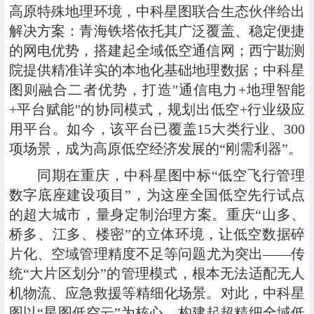
高原特殊地理环境，中科星图联合生态伙伴给出
解决方案：青海铁塔依托其广泛覆盖、稳定便捷
的网电优势，搭建起全域低空通信网；西宁勘测
院提供精准详实的本地化基础地理数据；中科星
图则融合二者优势，打造"通信电力+地理智能
+平台赋能"的协同模式，规划出低空+行业级应
用平台。如今，该平台已覆盖15大类行业、300
项场景，成为高原低空经济发展的“刚需利器”。
同期在重庆，中科星图中标“
低空飞行管理
数字底座建设项目
”，为这座全国低空先行试点
的超大城市，量身定制治理方案。重庆“山多、
桥多、江多、楼密”的立体环境，让低空数据碎
片化、空域管理精度不足等问题尤为突出——传
统“大片区划分”的管理模式，根本无法适配无人
机物流、应急救援等精细化场景。对此，中科星
图以“星图低空云”为核心，构建起超精细全域低