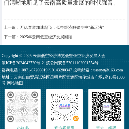
们清晰地听见了云南高质量发展的时代强音。
上一篇：
万亿赛道加速起飞，低空经济解锁空中“新玩法”
下一篇：
2025年云南低空经济发展回顾
Copyright © 2025 云南低空经济博览会暨低空经济发展大会
滇ICP备2024042720号-2
滇公网安备53011102001554号
咨询电话：0871-67206019 /19143280347 投稿邮箱：uasenet@163.com
地址：云南自由贸易试验区昆明片区官渡区海伦城市广场2座10层1003
号
网站地图
小红书
官方视频号
官方二维码