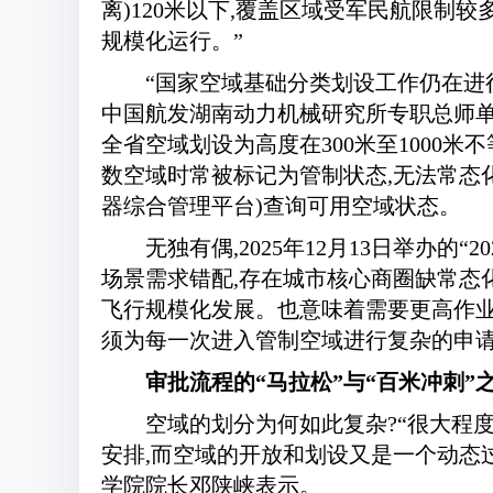
离)120米以下,覆盖区域受军民航限制
规模化运行。”
“国家空域基础分类划设工作仍在进
中国航发湖南动力机械研究所专职总师单
全省空域划设为高度在300米至1000米
数空域时常被标记为管制状态,无法常态
器综合管理平台)查询可用空域状态。
无独有偶,2025年12月13日举办
场景需求错配,存在城市核心商圈缺常态
飞行规模化发展。也意味着需要更高作业空
须为每一次进入管制空域进行复杂的申请
审批流程的“马拉松”与“百米冲刺”
空域的划分为何如此复杂?“很大程
安排,而空域的开放和划设又是一个动态
学院院长邓陕峡表示。