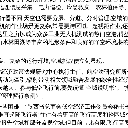
与地理信息采集、电力巡检、应急救灾、农林植保等
飞行器不同,天空也需要分层、分道、分时管理,空域
人机的作业场景更复杂,常需要跨区域、超视距作业,
这里之所以成为众多工业无人机测试的热门空港,得
山水林田湖等丰富的地形条件和良好的净空环境,拥有
真实、复杂的运行环境,空域挑战便立刻显现。
经济政策法规研究中心执行主任、航空法研究所所
活动为牵引,辐射带动相关领域融合发展的综合性经
越大。参与低空飞行前,要先读懂‘空域说明书’。”
行管理暂行条例》。
有一些困难。”陕西省总商会低空经济工作委员会秘书
动垂直起降飞行器)往往有着更高的飞行高度和跨区域
报告空域和部分监视空域,但目前占比有限,飞行高