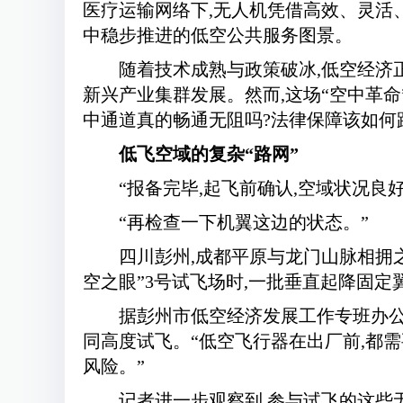
医疗运输网络下,无人机凭借高效、灵活
中稳步推进的低空公共服务图景。
随着技术成熟与政策破冰,低空经济
新兴产业集群发展。然而,这场“空中革
中通道真的畅通无阻吗?法律保障该如何
低飞空域的复杂“路网”
“报备完毕,起飞前确认,空域状况良好
“再检查一下机翼这边的状态。”
四川彭州,成都平原与龙门山脉相拥
空之眼”3号试飞场时,一批垂直起降固
据彭州市低空经济发展工作专班办公
同高度试飞。“低空飞行器在出厂前,都
风险。”
记者进一步观察到,参与试飞的这些