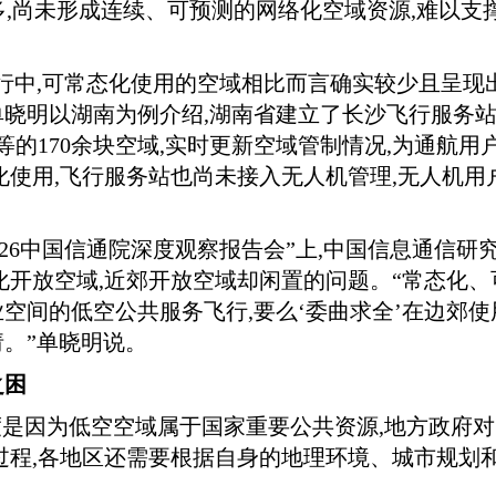
较多,尚未形成连续、可预测的网络化空域资源,难以
行中,可常态化使用的空域相比而言确实较少且呈现
晓明以湖南为例介绍,湖南省建立了长沙飞行服务站(
不等的170余块空域,实时更新空域管制情况,为通航
化使用,飞行服务站也尚未接入无人机管理,无人机用
的“2026中国信通院深度观察报告会”上,中国信息通
化开放空域,近郊开放空域却闲置的问题。“常态化、
间的低空公共服务飞行,要么‘委曲求全’在边郊使用
。”单晓明说。
之困
度是因为低空空域属于国家重要公共资源,地方政府
过程,各地区还需要根据自身的地理环境、城市规划