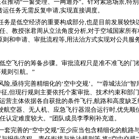
在推动“一窗受理、一网通办”。针对紧急场景,特
转运任务无需反复申请,实现直接调度。
任务是低空经济的重要构成部分,也是目前发展较快
主任、教授张君周从立法角度分析,对于空域国家所有
原则和申请、审批流程等,用法治方式实现对公共服
是低空飞行的筹备步骤。审批流程只是准不准飞的门
要规则引航。”
险,亟待完善精细化的‘空中交规’。”“蓉城法治”
征,但现行规则主要依托个案审批、技术约束和部门
同运营主体依据各自获批的条件飞行,航路和高度缺乏
人驾驶航空器、无人机、应急飞行器混合运行时,优先
责任认定难度较大。”团队成员李季刚补充道。
,一套完善的“空中交规”至少应当包含精细化的航
与报告流程、责任衔接与执法规则等,将“空中交规