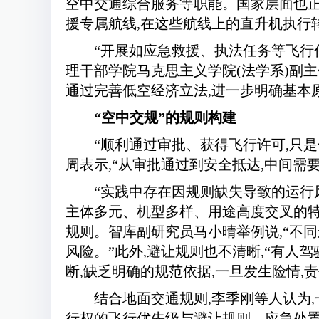
空中交通综合服务等职能。国家层面也正
援专属航线,在这些航线上的直升机执行
“开展如应急救援、执法任务等飞行
理干部学院马克思主义学院(法学系)副
通过完善低空经济立法,进一步明确基本
“空中交规”的规则构建
“顺利通过审批、获得飞行许可,只
周表示,“从审批通过到安全抵达,中间需
“实践中存在因规则缺失导致的运行风
主体多元、机型多样、用途高度交叉的特
规则。智库副研究员马小晴举例说,“不
风险。”此外,避让规则也不清晰,“有
断,缺乏明确的规范依据,一旦发生险情,
结合地面交通规则,李季刚等人认为
行权的飞行优先级与避让规则、应急处置