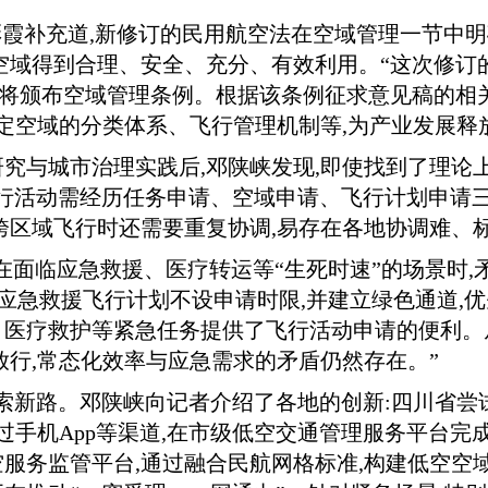
彩霞补充道,新修订的民用航空法在空域管理一节中明
空域得到合理、安全、充分、有效利用。“这次修订
国将颁布空域管理条例。根据该条例征求意见稿的相关
确定空域的分类体系、飞行管理机制等,为产业发展释
究与城市治理实践后,邓陕峡发现,即使找到了理论上可
行活动需经历任务申请、空域申请、飞行计划申请三个
跨区域飞行时还需要重复协调,易存在各地协调难、
,在面临应急救援、医疗转运等“生死时速”的场景时,
有应急救援飞行计划不设申请时限,并建立绿色通道,
、医疗救护等紧急任务提供了飞行活动申请的便利。
放行,常态化效率与应急需求的矛盾仍然存在。”
索新路。邓陕峡向记者介绍了各地的创新:四川省尝试将
过手机App等渠道,在市级低空交通管理服务平台完成
服务监管平台,通过融合民航网格标准,构建低空空