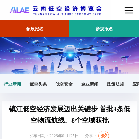
参展报名
参观报名
首页
行业新闻
正文
行业新闻
低空头条
低空安全
企业新闻
政策法规
应
镇江低空经济发展迈出关键步 首批3条低
空物流航线、8个空域获批
发布日期：2026年01月25日
分享：