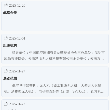
署落地、《国家低空经济发展规划纲要（2026—2030年）》实施以
2025-12-20
及新版《中华人民共和国…
战略合作
2025-12-01
组织机构
指导单位：中国航空器拥有者及驾驶员协会主办单位：昆明市
应急救援协会、云南慧飞无人机科技有限公司承办单位：云南万隆
会展服务有限公司协办单位：楚雄市低空经济产业协会、昭通市低
空经济人才和产业发展协会、安宁市低空经济协会
2025-11-27
展览范围
低空飞行器整机：无人机（如工业级无人机、大型无人运输
机、消费类无人机）、电动垂直起降飞行器（eVTOL）、直升机、
固定翼飞机等各类有人/无人驾驶航空器。核心零部件与配套：动力
系统（如电池、电机）、飞控系统、航电系统、机载设备、高精度
2025-11-27
导航模块、关键原材料与元器…